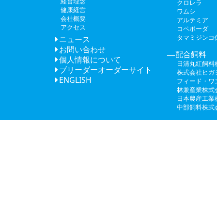
経営理念
クロレラ
健康経営
ワムシ
会社概要
アルテミア
アクセス
コペポーダ
タマミジンコ
ニュース
お問い合わせ
配合飼料
個人情報について
日清丸紅飼料
ブリーダーオーダーサイト
株式会社ヒガ
ENGLISH
フィード・ワ
林兼産業株式
日本農産工業
中部飼料株式