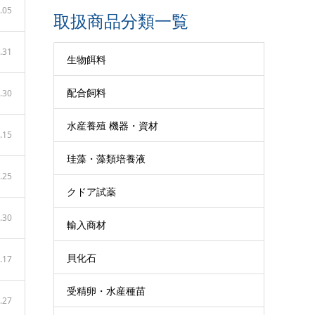
.05
取扱商品分類一覧
.31
生物餌料
配合飼料
.30
水産養殖 機器・資材
.15
珪藻・藻類培養液
.25
クドア試薬
.30
輸入商材
貝化石
.17
受精卵・水産種苗
.27