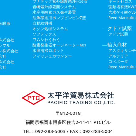
フナテック紫外線殺菌浄化装置
キートセロス
岩崎紫外線殺菌システム
藻類培養液KW2
水産用酸素ガス発生装置
含水ケイ酸ゲル
活魚移送用ポンプピンピンZ型
Reed Maricul
自動給餌機
休眠卵
クドア試薬
オゾン処理システム
ソフテックス
クドア試薬
ワムシわくわく
株式会社
輸入商材
酸素発生器オージネーター601
シマル
水底清掃ロボット
アスタキサンチ
ン株式会社
フィッシュカウンター
アルテミア
会社
コペポーダ
株式会社
Reed Maricul
会社
〒812-0018
福岡県福岡市博多区住吉2-11-11 PTCビル
TEL：092-283-5003 / FAX：092-283-5004