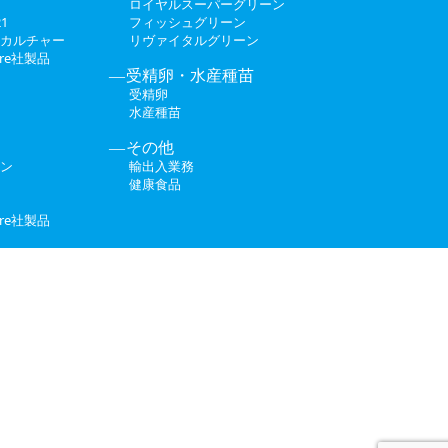
ロイヤルスーパーグリーン
1
フィッシュグリーン
カルチャー
リヴァイタルグリーン
ture社製品
受精卵・水産種苗
受精卵
水産種苗
その他
ン
輸出入業務
健康食品
ture社製品