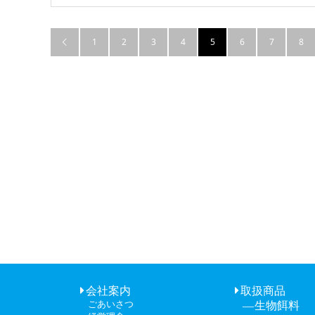
1
2
3
4
5
6
7
8

会社案内
取扱商品
ごあいさつ
生物餌料