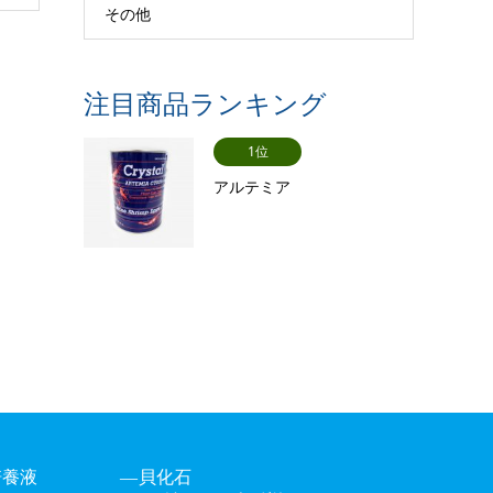
その他
注目商品ランキング
1位
アルテミア
培養液
貝化石