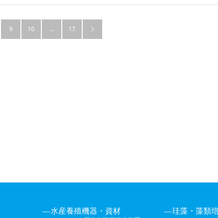
9
10
…
17

水産養殖機器・資材
珪藻・藻類