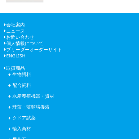
会社案内
ニュース
ごあいさつ
お問い合わせ
経営理念
個人情報について
健康経営
ブリーダーオーダーサイト
会社概要
ENGLISH
アクセス
取扱商品
生物餌料
クロレラ
配合飼料
ワムシ
日清丸紅飼料株式会社
アルテミア
水産養殖機器・資材
株式会社ヒガシマル
コペポーダ
フナテック紫外線殺菌浄化装置
フィード・ワン株式会社
タマミジンコ休眠卵
珪藻・藻類培養液
岩崎紫外線殺菌システム
林兼産業株式会社
キートセロス
水産用酸素ガス発生装置
日本農産工業株式会社
クドア試薬
藻類培養液KW21
活魚移送用ポンプピンピンZ型
中部飼料株式会社
クドア試薬
含水ケイ酸ゲルカルチャー
自動給餌機
輸入商材
Reed Mariculture社製品
オゾン処理システム
アスタキサンチン