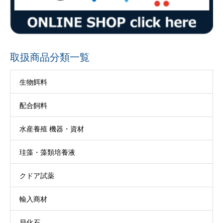
取扱商品分類一覧
生物餌料
配合飼料
水産養殖 機器・資材
珪藻・藻類培養液
クドア試薬
輸入商材
貝化石