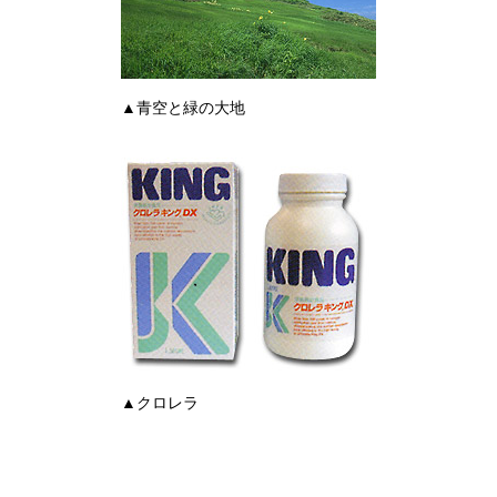
▲青空と緑の大地
▲クロレラ