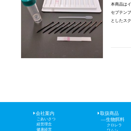
本商品はイ
セプテン
としたス
会社案内
取扱商品
ごあいさつ
生物餌料
経営理念
クロレラ
健康経営
ワムシ