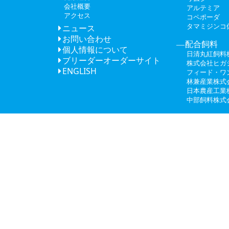
会社概要
アルテミア
アクセス
コペポーダ
タマミジンコ
ニュース
お問い合わせ
配合飼料
個人情報について
日清丸紅飼料
ブリーダーオーダーサイト
株式会社ヒガ
ENGLISH
フィード・ワ
林兼産業株式
日本農産工業
中部飼料株式