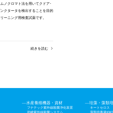
ムノクロマト法を用いてクドア･
プンクタータを検出することを目的
クリーニング用検査試薬です。
続きを読む
水産養殖機器・資材
珪藻・藻類
フナテック紫外線殺菌浄化装置
キートセロス
岩崎紫外線殺菌システム
藻類培養液KW2