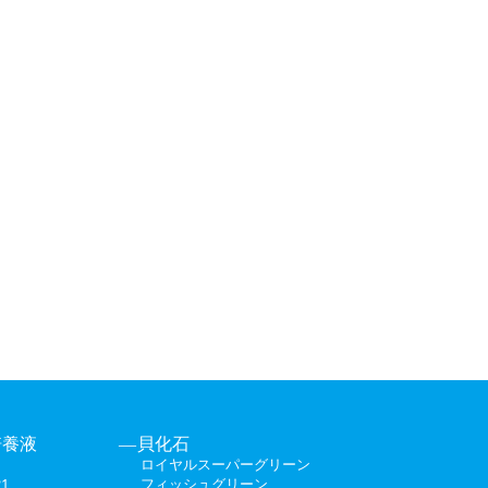
培養液
貝化石
ロイヤルスーパーグリーン
1
フィッシュグリーン