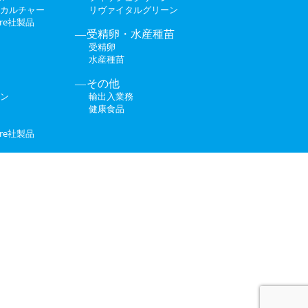
カルチャー
リヴァイタルグリーン
ture社製品
受精卵・水産種苗
受精卵
水産種苗
その他
ン
輸出入業務
健康食品
ture社製品