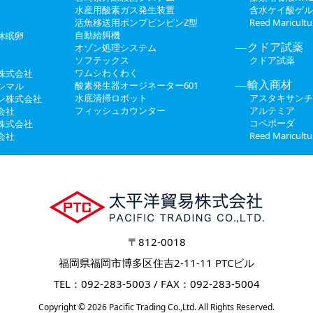
水産用酸素ガス発生装置
含水ケイ酸ゲル
活魚移送用ポンプピンピンZ型
Reed Maricul
自動給餌機
休眠卵
クドア試薬
オゾン処理システム
ソフテックス
クドア試薬
ワムシわくわく
株式会社
輸入商材
酸素発生器オージネーター601
シマル
水底清掃ロボット
アスタキサンチ
ン株式会社
フィッシュカウンター
アルテミア
会社
コペポーダ
株式会社
Reed Maricul
会社
〒812-0018
福岡県福岡市博多区住吉2-11-11 PTCビル
TEL：092-283-5003 / FAX：092-283-5004
Copyright
© 2026
Pacific Trading Co.,Ltd.
All Rights Reserved.