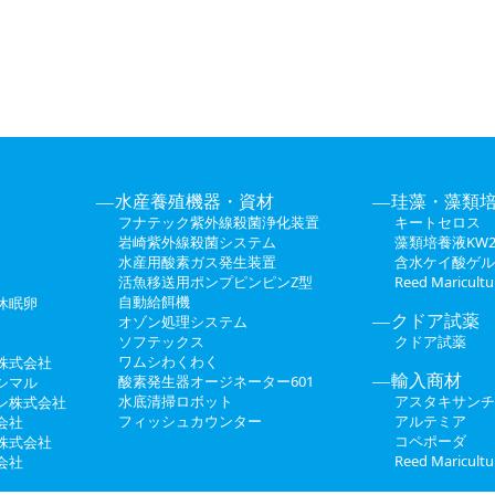
水産養殖機器・資材
珪藻・藻類
フナテック紫外線殺菌浄化装置
キートセロス
岩崎紫外線殺菌システム
藻類培養液KW2
水産用酸素ガス発生装置
含水ケイ酸ゲル
活魚移送用ポンプピンピンZ型
Reed Maricul
自動給餌機
休眠卵
クドア試薬
オゾン処理システム
ソフテックス
クドア試薬
ワムシわくわく
株式会社
輸入商材
酸素発生器オージネーター601
シマル
水底清掃ロボット
アスタキサンチ
ン株式会社
フィッシュカウンター
アルテミア
会社
コペポーダ
株式会社
Reed Maricul
会社