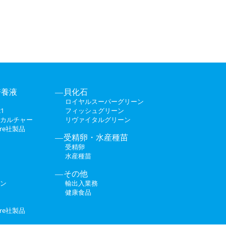
培養液
貝化石
ロイヤルスーパーグリーン
1
フィッシュグリーン
カルチャー
リヴァイタルグリーン
ture社製品
受精卵・水産種苗
受精卵
水産種苗
その他
ン
輸出入業務
健康食品
ture社製品