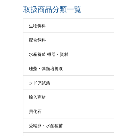
取扱商品分類一覧
生物餌料
配合飼料
水産養殖 機器・資材
珪藻・藻類培養液
クドア試薬
輸入商材
貝化石
受精卵・水産種苗