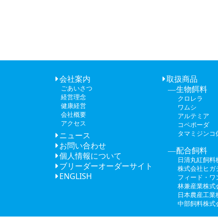
会社案内
取扱商品
ごあいさつ
生物餌料
経営理念
クロレラ
健康経営
ワムシ
会社概要
アルテミア
アクセス
コペポーダ
タマミジンコ
ニュース
お問い合わせ
配合飼料
個人情報について
日清丸紅飼料
ブリーダーオーダーサイト
株式会社ヒガ
ENGLISH
フィード・ワ
林兼産業株式
日本農産工業
中部飼料株式