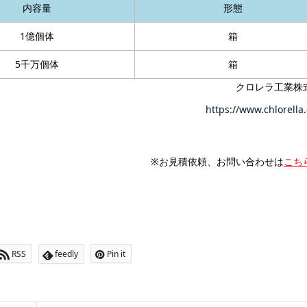
内容量
形態
1億個体
箱
5千万個体
箱
クロレラ工業株
https://www.chlorella.
※お見積依頼、お問い合わせは
こち
RSS
feedly
Pin it