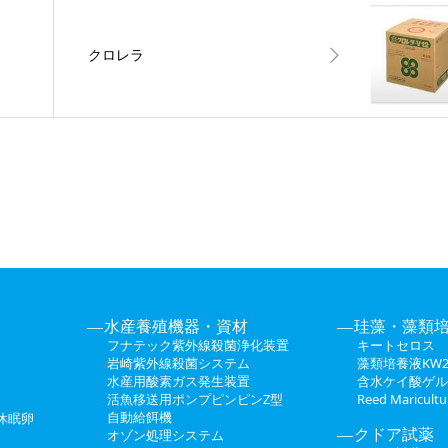
クロレラ
水産養殖機器・資材
珪藻・藻類
フナテック紫外線殺菌浄化装置
キートセロス
岩崎紫外線殺菌システム
藻類培養液KW2
水産用酸素ガス発生装置
含水ケイ酸ゲル
活魚移送用ポンプピンピンZ型
Reed Maricul
自動給餌機
休眠卵
クドア試薬
オゾン処理システム