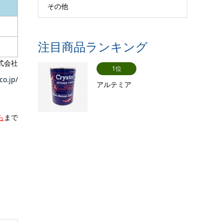
その他
注目商品ランキング
式会社
1位
co.jp/
アルテミア
ら
まで