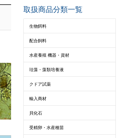
取扱商品分類一覧
生物餌料
配合飼料
水産養殖 機器・資材
珪藻・藻類培養液
クドア試薬
輸入商材
貝化石
受精卵・水産種苗