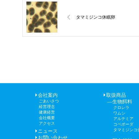
タマミジンコ休眠卵
会社案内
取扱商品
ごあいさつ
生物餌料
経営理念
クロレラ
健康経営
ワムシ
会社概要
アルテミア
アクセス
コペポーダ
タマミジンコ
ニュース
お問い合わせ