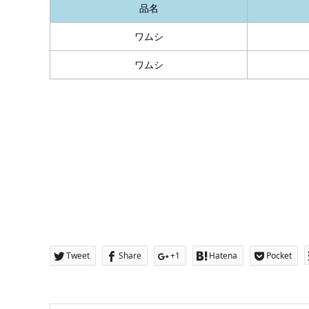
品名
ワムシ
ワムシ
Tweet
Share
+1
Hatena
Pocket