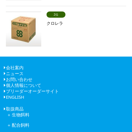
2位
クロレラ
会社案内
ニュース
ごあいさつ
お問い合わせ
経営理念
個人情報について
健康経営
ブリーダーオーダーサイト
会社概要
ENGLISH
アクセス
取扱商品
生物餌料
クロレラ
配合飼料
ワムシ
日清丸紅飼料株式会社