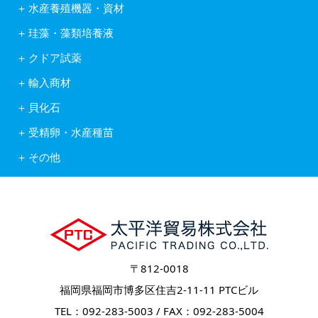
アルテミア
水産養殖機器・資材
株式会社ヒガシマル
コペポーダ
フナテック紫外線殺菌浄化装置
フィード・ワン株式会社
タマミジンコ休眠卵
珪藻・藻類培養液
岩崎紫外線殺菌システム
林兼産業株式会社
キートセロス
水産用酸素ガス発生装置
日本農産工業株式会社
クドア試薬
藻類培養液KW21
活魚移送用ポンプピンピンZ型
中部飼料株式会社
クドア試薬
含水ケイ酸ゲルカルチャー
自動給餌機
輸入商材
Reed Mariculture社製品
オゾン処理システム
アスタキサンチン
貝化石
ソフテックス
アルテミア
ワムシわくわく
ロイヤルスーパーグリーン
コペポーダ
受精卵・水産種苗
酸素発生器オージネーター601
フィッシュグリーン
Reed Mariculture社製品
受精卵
水底清掃ロボット
リヴァイタルグリーン
その他
水産種苗
フィッシュカウンター
輸出入業務
健康食品
〒812-0018
福岡県福岡市博多区住吉2-11-11 PTCビル
TEL：092-283-5003 / FAX：092-283-5004