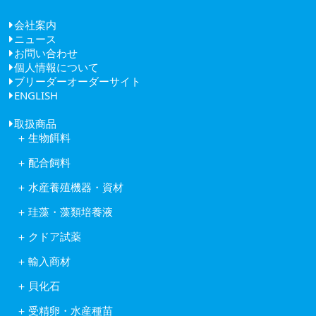
会社案内
ニュース
ごあいさつ
お問い合わせ
経営理念
個人情報について
健康経営
ブリーダーオーダーサイト
会社概要
ENGLISH
アクセス
取扱商品
生物餌料
クロレラ
配合飼料
ワムシ
日清丸紅飼料株式会社
アルテミア
水産養殖機器・資材
株式会社ヒガシマル
コペポーダ
フナテック紫外線殺菌浄化装置
フィード・ワン株式会社
タマミジンコ休眠卵
珪藻・藻類培養液
岩崎紫外線殺菌システム
林兼産業株式会社
キートセロス
水産用酸素ガス発生装置
日本農産工業株式会社
クドア試薬
藻類培養液KW21
活魚移送用ポンプピンピンZ型
中部飼料株式会社
クドア試薬
含水ケイ酸ゲルカルチャー
自動給餌機
輸入商材
Reed Mariculture社製品
オゾン処理システム
アスタキサンチン
貝化石
ソフテックス
アルテミア
ワムシわくわく
ロイヤルスーパーグリーン
コペポーダ
受精卵・水産種苗
酸素発生器オージネーター601
フィッシュグリーン