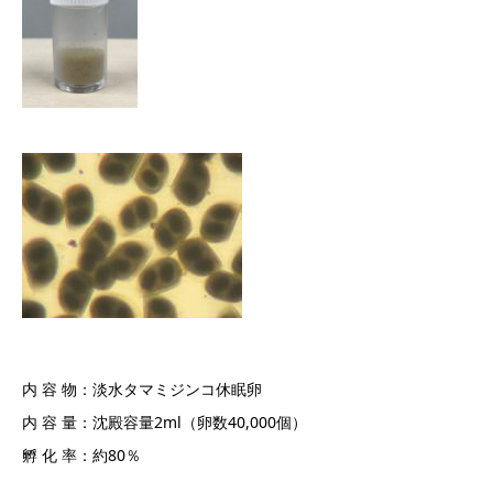
内 容 物：淡水タマミジンコ休眠卵
内 容 量：沈殿容量2ml（卵数40,000個）
孵 化 率：約80％