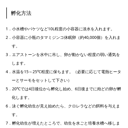
孵化方法
1．小水槽やバケツなど10L程度の小容器に淡水を入れます。
2．小容器に小瓶のタマミジンコ休眠卵（約40,000個）を入れま
す。
3．エアストーンを水中に吊し、卵が動かない程度の弱い通気を
します。
4．水温を15～25℃程度に保ちます。（必要に応じて電熱ヒータ
ーとサーモをセットして下さい）
5．20℃では4日後位から孵化し始め、6日後までに殆どの卵が孵
化します。
6．泳ぐ孵化幼生が見え始めたら、クロレラなどの餌料を与えま
す。
7．孵化幼生が増えたところで、幼生を水ごと培養水槽へ移しま