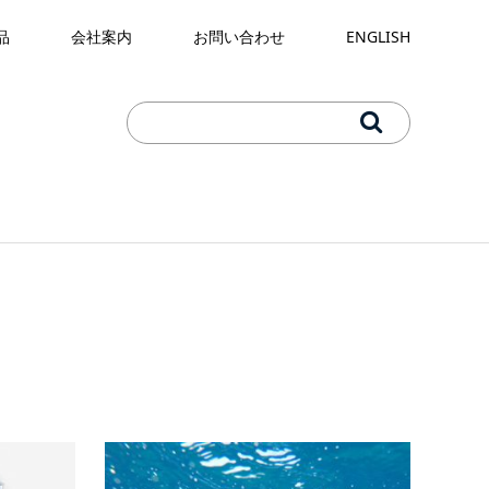
品
会社案内
お問い合わせ
ENGLISH
生物餌料
珪藻