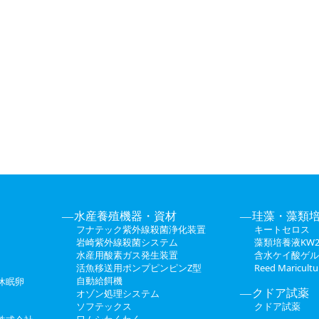
続きを読む
水産養殖機器・資材
珪藻・藻類
フナテック紫外線殺菌浄化装置
キートセロス
岩崎紫外線殺菌システム
藻類培養液KW2
水産用酸素ガス発生装置
含水ケイ酸ゲル
活魚移送用ポンプピンピンZ型
Reed Maricul
自動給餌機
休眠卵
クドア試薬
オゾン処理システム
ソフテックス
クドア試薬