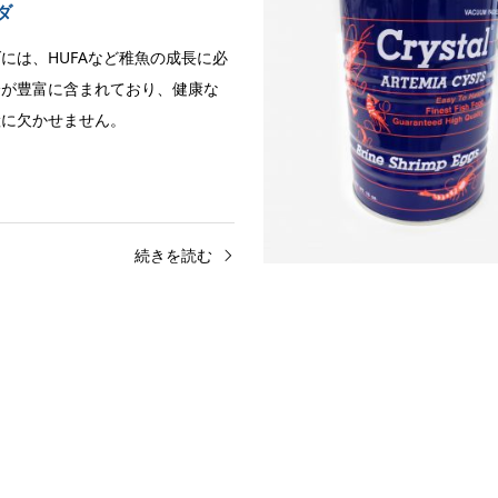
ダ
には、HUFAなど稚魚の成長に必
分が豊富に含まれており、健康な
産に欠かせません。
続きを読む
サンチンパウダー RED
OWDER1.5%…
サンチンはヘマトコッカス藻から
製されたパウダー状の天然色素で