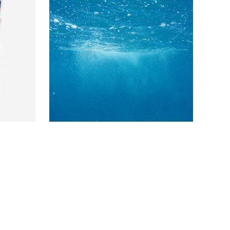
アルテミア
Reed 
アメリカ・ユタ州ソルトレイク産、ベトナ
Reed
ム産、中国産のブラインシュリンプエッグ
社製の
スを直輸入して販売しております。孵化
率・分離の状況を確認するため、輸入…
続きを読む