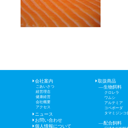
会社案内
取扱商品
ごあいさつ
生物餌料
経営理念
クロレラ
健康経営
ワムシ
会社概要
アルテミア
アクセス
コペポーダ
タマミジンコ
ニュース
お問い合わせ
配合飼料
個人情報について