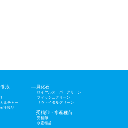
培養液
貝化石
ロイヤルスーパーグリーン
1
フィッシュグリーン
カルチャー
リヴァイタルグリーン
ture社製品
受精卵・水産種苗
受精卵
水産種苗