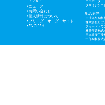
アクセス
コペポーダ
タマミジンコ
ニュース
お問い合わせ
配合飼料
個人情報について
日清丸紅飼料
ブリーダーオーダーサイト
株式会社ヒガ
ENGLISH
フィード・ワ
林兼産業株式
日本農産工業
中部飼料株式