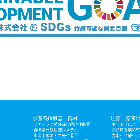
水産養殖機器・資材
珪藻・藻類
フナテック紫外線殺菌浄化装置
キートセロス
岩崎紫外線殺菌システム
藻類培養液KW2
水産用酸素ガス発生装置
含水ケイ酸ゲル