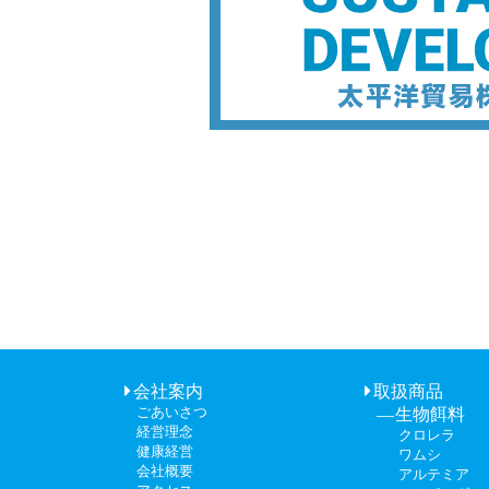
会社案内
取扱商品
ごあいさつ
生物餌料
経営理念
クロレラ
健康経営
ワムシ
会社概要
アルテミア