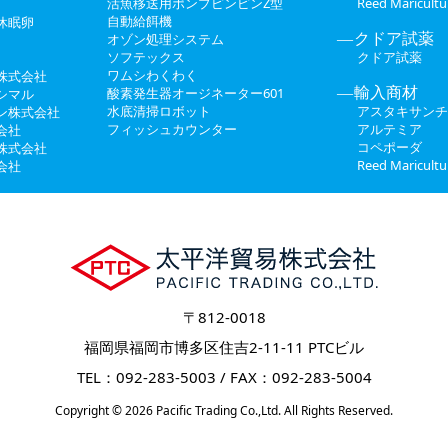
活魚移送用ポンプピンピンZ型
Reed Maricul
自動給餌機
休眠卵
クドア試薬
オゾン処理システム
ソフテックス
クドア試薬
ワムシわくわく
株式会社
輸入商材
酸素発生器オージネーター601
シマル
水底清掃ロボット
アスタキサンチ
ン株式会社
フィッシュカウンター
アルテミア
会社
コペポーダ
株式会社
Reed Maricul
会社
〒812-0018
福岡県福岡市博多区住吉2-11-11 PTCビル
TEL：092-283-5003 / FAX：092-283-5004
Copyright
© 2026
Pacific Trading Co.,Ltd.
All Rights Reserved.