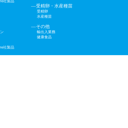
ture社製品
受精卵・水産種苗
受精卵
水産種苗
その他
ン
輸出入業務
健康食品
ture社製品