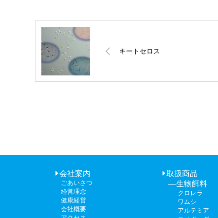
キートセロス
会社案内
取扱商品
ごあいさつ
生物餌料
経営理念
クロレラ
健康経営
ワムシ
会社概要
アルテミア
アクセス