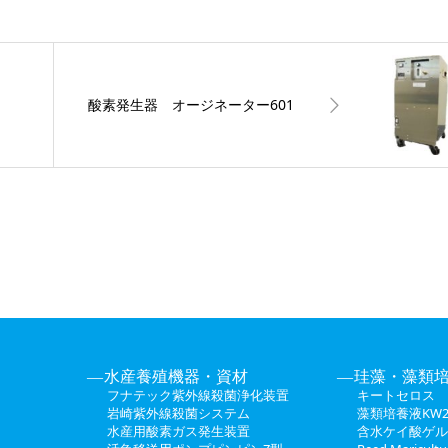
酸素発生器 オージネーター601
水産養殖機器・資材
珪藻・藻類
フナテック紫外線殺菌浄化装置
キートセロス
岩崎紫外線殺菌システム
藻類培養液KW2
水産用酸素ガス発生装置
含水ケイ酸ゲル