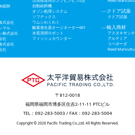
活魚移送用ポンプピンピンZ型
Reed Maricul
自動給餌機
休眠卵
クドア試薬
オゾン処理システム
ソフテックス
クドア試薬
ワムシわくわく
株式会社
輸入商材
酸素発生器オージネーター601
シマル
水底清掃ロボット
アスタキサンチ
ン株式会社
フィッシュカウンター
アルテミア
会社
コペポーダ
株式会社
Reed Maricul
会社
〒812-0018
福岡県福岡市博多区住吉2-11-11 PTCビル
TEL：092-283-5003 / FAX：092-283-5004
Copyright
© 2026
Pacific Trading Co.,Ltd.
All Rights Reserved.