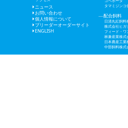
コペポーダ
タマミジンコ
ニュース
お問い合わせ
配合飼料
個人情報について
日清丸紅飼料
ブリーダーオーダーサイト
株式会社ヒガ
ENGLISH
フィード・ワ
林兼産業株式
日本農産工業
中部飼料株式