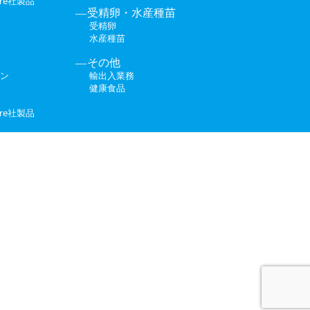
ture社製品
受精卵・水産種苗
受精卵
水産種苗
その他
ン
輸出入業務
健康食品
ture社製品