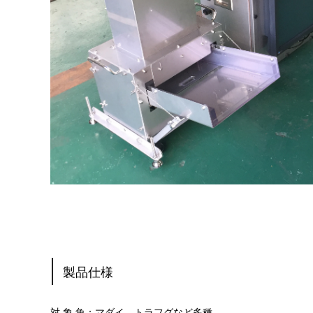
製品仕様
対 象 魚：マダイ、トラフグなど多種