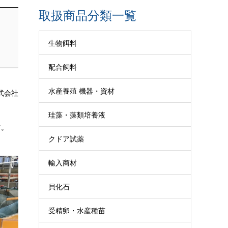
取扱商品分類一覧
生物餌料
配合飼料
水産養殖 機器・資材
式会社
珪藻・藻類培養液
す。
クドア試薬
輸入商材
貝化石
受精卵・水産種苗