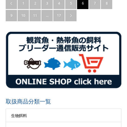
1
2
3
4
5
6
7
8

9
10
11
…
17

取扱商品分類一覧
生物餌料