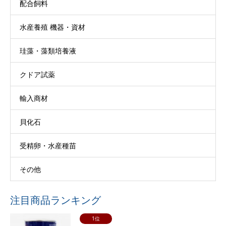
配合飼料
水産養殖 機器・資材
珪藻・藻類培養液
クドア試薬
輸入商材
貝化石
受精卵・水産種苗
その他
注目商品ランキング
1位