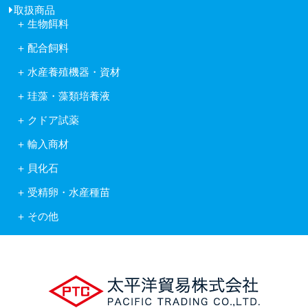
取扱商品
生物餌料
クロレラ
配合飼料
ワムシ
日清丸紅飼料株式会社
アルテミア
水産養殖機器・資材
株式会社ヒガシマル
コペポーダ
フナテック紫外線殺菌浄化装置
フィード・ワン株式会社
タマミジンコ休眠卵
珪藻・藻類培養液
岩崎紫外線殺菌システム
林兼産業株式会社
キートセロス
水産用酸素ガス発生装置
日本農産工業株式会社
クドア試薬
藻類培養液KW21
活魚移送用ポンプピンピンZ型
中部飼料株式会社
クドア試薬
含水ケイ酸ゲルカルチャー
自動給餌機
輸入商材
Reed Mariculture社製品
オゾン処理システム
アスタキサンチン
貝化石
ソフテックス
アルテミア
ワムシわくわく
ロイヤルスーパーグリーン
コペポーダ
受精卵・水産種苗
酸素発生器オージネーター601
フィッシュグリーン
Reed Mariculture社製品
受精卵
水底清掃ロボット
リヴァイタルグリーン
その他
水産種苗
フィッシュカウンター
輸出入業務
健康食品