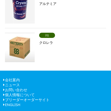
アルテミア
2位
クロレラ
会社案内
ニュース
ごあいさつ
お問い合わせ
経営理念
個人情報について
健康経営
ブリーダーオーダーサイト
会社概要
ENGLISH
アクセス