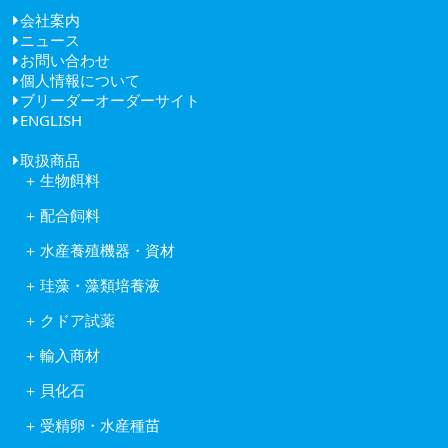
会社案内
ニュース
ごあいさつ
お問い合わせ
経営理念
個人情報について
健康経営
ブリーダーオーダーサイト
会社概要
ENGLISH
アクセス
取扱商品
生物餌料
クロレラ
配合飼料
ワムシ
日清丸紅飼料株式会社
アルテミア
水産養殖機器・資材
株式会社ヒガシマル
コペポーダ
フナテック紫外線殺菌浄化装置
フィード・ワン株式会社
タマミジンコ休眠卵
珪藻・藻類培養液
岩崎紫外線殺菌システム
林兼産業株式会社
キートセロス
水産用酸素ガス発生装置
日本農産工業株式会社
クドア試薬
藻類培養液KW21
活魚移送用ポンプピンピンZ型
中部飼料株式会社
クドア試薬
含水ケイ酸ゲルカルチャー
自動給餌機
輸入商材
Reed Mariculture社製品
オゾン処理システム
アスタキサンチン
貝化石
ソフテックス
アルテミア
ワムシわくわく
ロイヤルスーパーグリーン
コペポーダ
受精卵・水産種苗
酸素発生器オージネーター601
フィッシュグリーン
Reed Mariculture社製品
受精卵