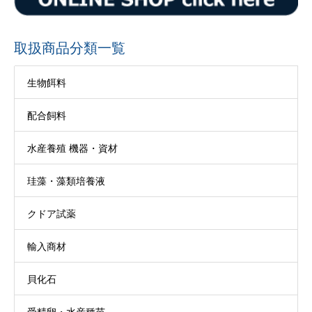
取扱商品分類一覧
生物餌料
配合飼料
水産養殖 機器・資材
珪藻・藻類培養液
クドア試薬
輸入商材
貝化石
受精卵・水産種苗