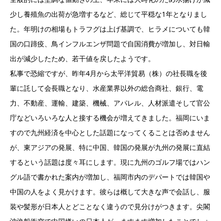
少し養殖魚の出荷が急増するなど、総じて平穏な1年となりまし
た。年明けの相場もトラフグは上げ基調で、ヒラメについても韓
国の口蹄疫、鳥インフルエンザ問題で自国消費が増加し、対日輸
出が減少したため、若干値を戻したようです。
私事で恐縮ですが、昨年4月から太平洋貿易（株）の社長職を後
輩に託して会長職となり、水産業界以外の総合商社、銀行、電
力、不動産、運輸、建築、機械、アパレル、人材派遣そして官公
庁などいろいろな人と接する機会が増えてきました。福岡にいま
すので九州経済を中心とした話題になってくることは否めません
が、東アジアの発展、特に中国、韓国の発展が九州の発展に直結
するという話題は度々耳にします。現に九州のゴルフ場ではハン
グル語で書かれた案内が増加し、福岡市内のデパートでは韓国や
中国の人をよく見かけます。彼らは概して大きな声で会話し、服
装や髪形が日本人とどことなく違うので見分けがつきます。尖閣