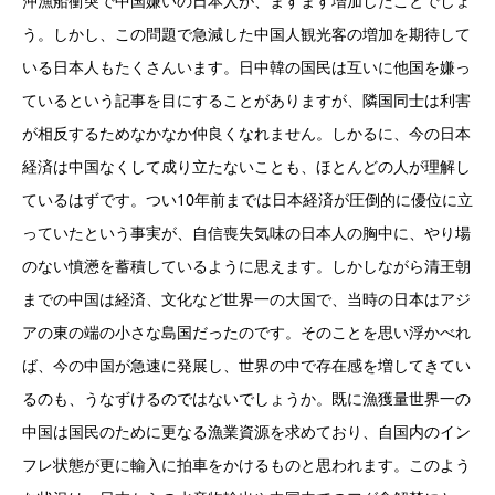
沖漁船衝突で中国嫌いの日本人が、ますます増加したことでしょ
う。しかし、この問題で急減した中国人観光客の増加を期待して
いる日本人もたくさんいます。日中韓の国民は互いに他国を嫌っ
ているという記事を目にすることがありますが、隣国同士は利害
が相反するためなかなか仲良くなれません。しかるに、今の日本
経済は中国なくして成り立たないことも、ほとんどの人が理解し
ているはずです。つい10年前までは日本経済が圧倒的に優位に立
っていたという事実が、自信喪失気味の日本人の胸中に、やり場
のない憤懣を蓄積しているように思えます。しかしながら清王朝
までの中国は経済、文化など世界一の大国で、当時の日本はアジ
アの東の端の小さな島国だったのです。そのことを思い浮かべれ
ば、今の中国が急速に発展し、世界の中で存在感を増してきてい
るのも、うなずけるのではないでしょうか。既に漁獲量世界一の
中国は国民のために更なる漁業資源を求めており、自国内のイン
フレ状態が更に輸入に拍車をかけるものと思われます。このよう