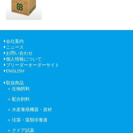
会社案内
ニュース
ごあいさつ
お問い合わせ
経営理念
個人情報について
健康経営
ブリーダーオーダーサイト
会社概要
ENGLISH
アクセス
取扱商品
生物餌料
クロレラ
配合飼料
ワムシ
日清丸紅飼料株式会社
アルテミア
水産養殖機器・資材
株式会社ヒガシマル
コペポーダ
フナテック紫外線殺菌浄化装置
フィード・ワン株式会社
タマミジンコ休眠卵
珪藻・藻類培養液
岩崎紫外線殺菌システム
林兼産業株式会社
キートセロス
水産用酸素ガス発生装置
日本農産工業株式会社
クドア試薬
藻類培養液KW21