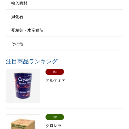
輸入商材
貝化石
受精卵・水産種苗
その他
注目商品ランキング
1位
アルテミア
2位
クロレラ