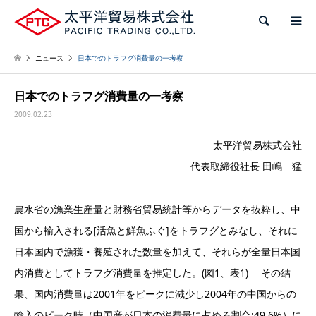
検索
ニュース
日本でのトラフグ消費量の一考察
日本でのトラフグ消費量の一考察
2009.02.23
太平洋貿易株式会社
代表取締役社長 田嶋 猛
農水省の漁業生産量と財務省貿易統計等からデータを抜粋し、中
国から輸入される[活魚と鮮魚ふぐ]をトラフグとみなし、それに
日本国内で漁獲・養殖された数量を加えて、それらが全量日本国
内消費としてトラフグ消費量を推定した。(図1、表1) その結
果、国内消費量は2001年をピークに減少し2004年の中国からの
輸入のピーク時（中国産が日本の消費量に占める割合:49.6%）に