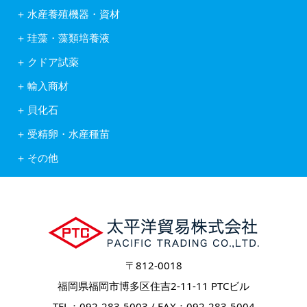
日清丸紅飼料株式会社
アルテミア
水産養殖機器・資材
株式会社ヒガシマル
コペポーダ
フナテック紫外線殺菌浄化装置
フィード・ワン株式会社
タマミジンコ休眠卵
珪藻・藻類培養液
岩崎紫外線殺菌システム
林兼産業株式会社
キートセロス
水産用酸素ガス発生装置
日本農産工業株式会社
クドア試薬
藻類培養液KW21
活魚移送用ポンプピンピンZ型
中部飼料株式会社
クドア試薬
含水ケイ酸ゲルカルチャー
自動給餌機
輸入商材
Reed Mariculture社製品
オゾン処理システム
アスタキサンチン
貝化石
ソフテックス
アルテミア
ワムシわくわく
ロイヤルスーパーグリーン
コペポーダ
受精卵・水産種苗
酸素発生器オージネーター601
フィッシュグリーン
Reed Mariculture社製品
受精卵
水底清掃ロボット
リヴァイタルグリーン
その他
水産種苗
フィッシュカウンター
輸出入業務
健康食品
〒812-0018
福岡県福岡市博多区住吉2-11-11 PTCビル
TEL：092-283-5003 / FAX：092-283-5004