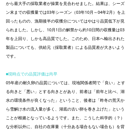
から最大手の採取業者が操業を見合わせました。結果は、シーズ
ン末までの収獲量では03年シーズン（03年10月～04年2月）を上
回ったものの、漁期後半の収獲分についてはやはり品質低下が見
られました。しかし、10月1日の解禁から約10日間の収獲量は03
年を上回り、しかも高品質でした。このため、日本へ輸出された
製品についても、供給元（採取業者）による品質差が大きいよう
です。
■現時点での品質評価は尚早
05年産の耐久卵の品質については、現地関係者間で「良い」とす
る向きと「悪い」とする向きとがあり、前者は「前年と比べ、湖
水の環境条件が良くなった」ということ、後者は「昨冬の荒天か
ら雪解け水の流入量が多く、湖底の古い卵を巻き上げた」という
ことが根拠となっているようです。また、こうした科学的（？）
な分析以外に、自社の在庫量（十分ある場合もない場合も）を背