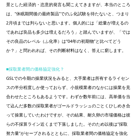
景とした経済的・恣意的発言も聞こえてきますが、本当のところ
は、“休眠期間後の最終製品”でのふ化試験を待たないと、つまり
2月頃までは判らないと思います。個人的には「総量が増えるの
であれば良品も多少は増えるだろう」と踏んでいますが、「では
その良品のレベル（ふ化率）は“04年の初期物”と比べてどう
か？」と問われれば、その判断材料はなく、答えに窮します。
■採取業者間の価格協定強化？
GSLでの今期の操業状況をみると、大手業者は所有するライセン
スの半分程度しか使っておらず、小規模業者のなかには操業を見
合わせたところもあるようです。わずか数年前には、高単価を当
て込んだ多数の採取業者がゴールドラッシュのごとくひしめき合
って操業していたわけですが、その結果、耐久卵の市場価格は彼
らの不採算ライン近くまで下落しました。そのため以後は“採取
努力量”がセーブされるとともに、採取業者間の価格協定を強化