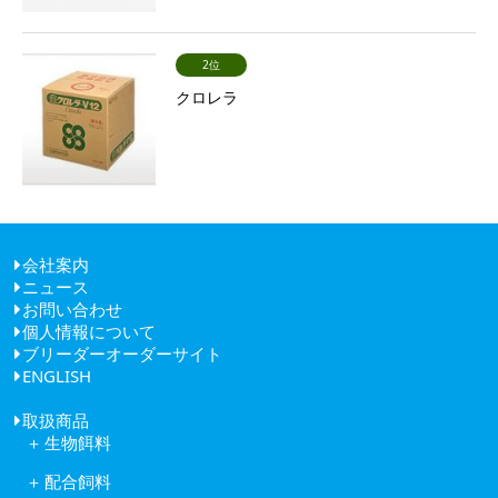
2位
クロレラ
会社案内
ニュース
ごあいさつ
お問い合わせ
経営理念
個人情報について
健康経営
ブリーダーオーダーサイト
会社概要
ENGLISH
アクセス
取扱商品
生物餌料
クロレラ
配合飼料
ワムシ