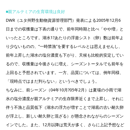
■親アルテミアの生育環境は良好
DWR（ユタ州野生動物資源管理部門）発表による2005年12月6
日までの収獲量は下表の通りで、前年同時期と比べ「やや増」と
いったところです。湖水1?あたりの浮遊シスト（卵）数は前年よ
り少ないものの、“一時禁漁”を要するレベルとは思えませんし、
前年上昇した湖水の塩分濃度も下がり、天候も比較的安定してい
るので、収獲量は今後さらに増え、シーズントータルでも前年を
上回ると予想されています。一方、品質については、例年同様、
「現時点ではまだ判らない」というべきでしょう。
ちなみに、前シーズン（04年10月?05年2月）は夏場の小雨で湖
水の塩分濃度が親アルテミアの生存限界近くまで上昇し、それに
伴う不漁と品質低下（湖水の浮力が増すことで湖底の古い耐久卵
が浮上し、新しい耐久卵と混ざる）が懸念されながらのシーズン
インでした。また、12月以降は荒天が多く、さらに上記予想など