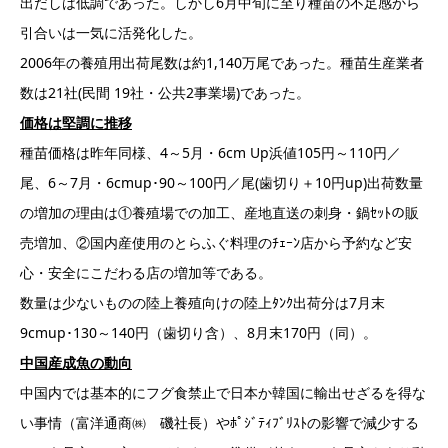
出だしは低調であった。しかし6月中旬に至り種苗の不足感から
引合いは一気に活発化した。
2006年の養殖用出荷尾数は約1,140万尾であった。種苗生産業者
数は21社(民間 19社・公共2事業場)であった。
価格は堅調に推移
種苗価格は昨年同様、4～5月・6cm Up浜値105円～110円／
尾、6～7月・6cmup･90～100円／尾(歯切り＋10円up)出荷数量
の増加の理由は①養殖場での加工、産地直送の刺身・鍋ｾｯﾄの販
売増加、②国内産使用のとらふぐ料理のﾁｪｰﾝ店から予約など安
心・安全にこだわる店の増加等である。
数量は少ないものの陸上養殖向けの陸上ﾀﾝｸ出荷分は7月末
9cmup･130～140円（歯切り含）、8月末170円（同）。
中国産成魚の動向
中国内では基本的にフグ食禁止で日本か韓国に輸出せざるを得な
い事情（富洋通商㈱ 磯社長）やﾎﾟｼﾞﾃｨﾌﾞﾘｽﾄの影響で減少する