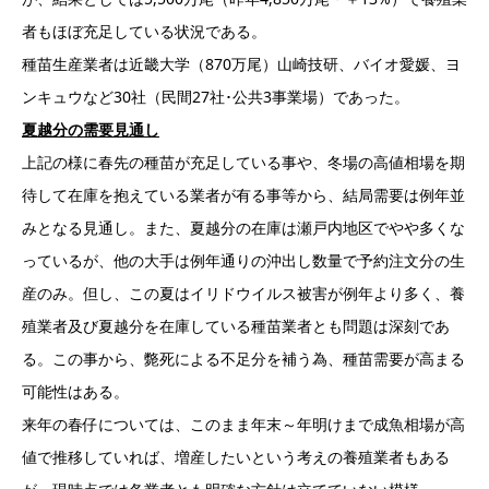
者もほぼ充足している状況である。
種苗生産業者は近畿大学（870万尾）山崎技研、バイオ愛媛、ヨ
ンキュウなど30社（民間27社･公共3事業場）であった。
夏越分の需要見通し
上記の様に春先の種苗が充足している事や、冬場の高値相場を期
待して在庫を抱えている業者が有る事等から、結局需要は例年並
みとなる見通し。また、夏越分の在庫は瀬戸内地区でやや多くな
っているが、他の大手は例年通りの沖出し数量で予約注文分の生
産のみ。但し、この夏はイリドウイルス被害が例年より多く、養
殖業者及び夏越分を在庫している種苗業者とも問題は深刻であ
る。この事から、斃死による不足分を補う為、種苗需要が高まる
可能性はある。
来年の春仔については、このまま年末～年明けまで成魚相場が高
値で推移していれば、増産したいという考えの養殖業者もある