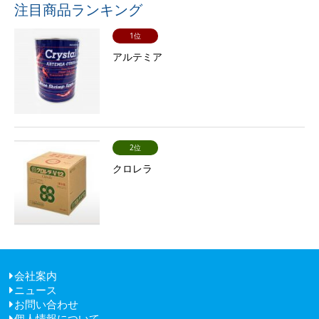
注目商品ランキング
1位
アルテミア
2位
クロレラ
会社案内
ニュース
ごあいさつ
お問い合わせ
経営理念
個人情報について
健康経営