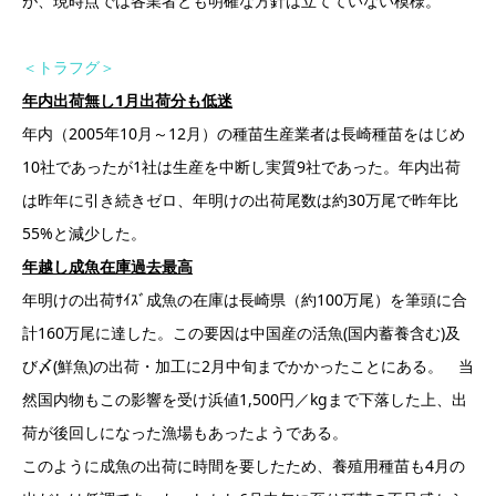
が、現時点では各業者とも明確な方針は立てていない模様。
＜トラフグ＞
年内出荷無し1月出荷分も低迷
年内（2005年10月～12月）の種苗生産業者は長崎種苗をはじめ
10社であったが1社は生産を中断し実質9社であった。年内出荷
は昨年に引き続きゼロ、年明けの出荷尾数は約30万尾で昨年比
55%と減少した。
年越し成魚在庫過去最高
年明けの出荷ｻｲｽﾞ成魚の在庫は長崎県（約100万尾）を筆頭に合
計160万尾に達した。この要因は中国産の活魚(国内蓄養含む)及
び〆(鮮魚)の出荷・加工に2月中旬までかかったことにある。 当
然国内物もこの影響を受け浜値1,500円／kgまで下落した上、出
荷が後回しになった漁場もあったようである。
このように成魚の出荷に時間を要したため、養殖用種苗も4月の