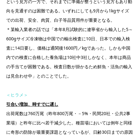
という見方の一方で、それまでに準備が整うという見方もあり動
向を見通すのは困難である。いずれにしても9月から1kgサイズ
での出荷、安全、肉質、白子等品質用件が重要となる。
＊某輸入業者の話では「本年8月試験的に遼寧省から輸入した5～
600gサイズ冷凍物は中国での輸出検査に10日、日本での輸入検
査に14日要し、価格は通関後1600円／kgであった。しかも中国
内での検査に合格した養魚場は10社中3社しかなく、本年は商品
の手当てが困難である。検査日数が掛かるため鮮魚・活魚の輸入
は見合わせ中」とのことでした。
＜ヒラメ＞
引合い増加、時すでに遅し
出荷尾数は760万尾（昨年800万尾・－5%・民間20社・公共2事
業場）と昨年に比べ若干減少した。種苗場においては例年と同様
に奇形の防除が最重要課題となっているが、日齢30日までの原因