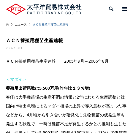
検索
ニュース
ＡＣＮ養殖用種苗生産速報
ＡＣＮ養殖用種苗生産速報
2006.10.03
ＡＣＮ養殖用種苗生産速報 2005年9月～2006年8月
＜マダイ＞
養殖用出荷尾数は5,500万尾(昨年比１３％増)
春仔は大手種苗場の生産不調の情報と2年にわたる生産調整と韓
国向け輸出急増によるマダイ相場の上昇で導入意欲が高まった事
などから、4月頃から引き合いが活発化し先物種苗の仮発注等も
発生する状況で、一時は種苗不足が発生するかとの推測も生じた
が、結果としては5,500万尾（昨年4,850万尾・＋13%）で養殖業