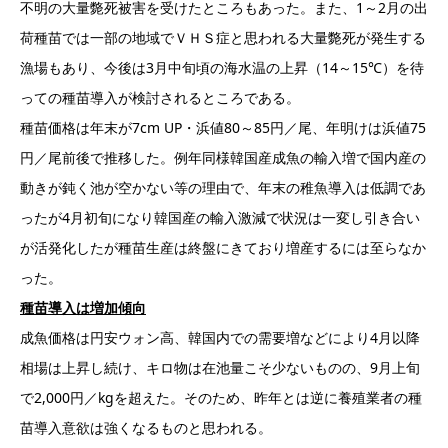
不明の大量斃死被害を受けたところもあった。また、1～2月の出
荷種苗では一部の地域でＶＨＳ症と思われる大量斃死が発生する
漁場もあり、今後は3月中旬頃の海水温の上昇（14～15℃）を待
っての種苗導入が検討されるところである。
種苗価格は年末が7cm UP・浜値80～85円／尾、年明けは浜値75
円／尾前後で推移した。例年同様韓国産成魚の輸入増で国内産の
動きが鈍く池が空かない等の理由で、年末の稚魚導入は低調であ
ったが4月初旬になり韓国産の輸入激減で状況は一変し引き合い
が活発化したが種苗生産は終盤にきており増産するには至らなか
った。
種苗導入は増加傾向
成魚価格は円安ウォン高、韓国内での需要増などにより4月以降
相場は上昇し続け、キロ物は在池量こそ少ないものの、9月上旬
で2,000円／kgを超えた。そのため、昨年とは逆に養殖業者の種
苗導入意欲は強くなるものと思われる。