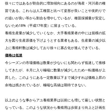
徐々にではあるが割合的に増加傾向にあるのが海産・河川産の種
苗である。これらは人工種苗と比べて姿形が良いことや友釣りで
の追いが良い等から割合を増やしているが、種苗採捕量が安定し
ないため18%（平成17年度）に留まっている。
養殖生産量が減少していくなか、大手養殖業者の中には規模の拡
大を図り生産原価を下げようとする業者もある。生産量の減少以
上に養殖軒数は減少しており徐々に寡占化が進んできている。
価格は低迷
今シーズンの市場価格は数量が少ないにも関わらず低迷して推移
してきたが、８月に入り極端に数量が減少したため一転価格が上
昇した。このようにある一定数量以下まで減少すれば価格上昇の
余地は残されているが、極端な高値は期待できない。
以上のような事からアユ養殖業界は以前にも増して厳しい状態と
なっている。このような状況から養殖用は歩留まり向上と計画生