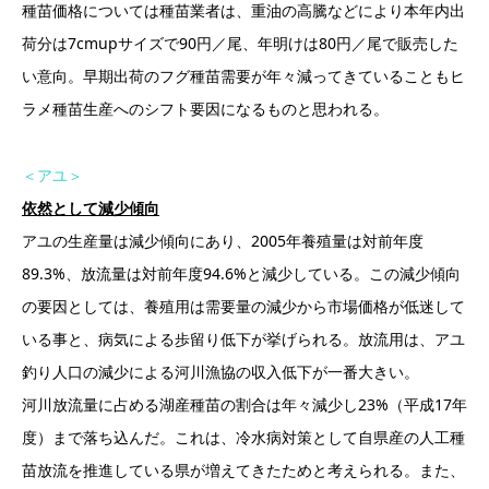
種苗価格については種苗業者は、重油の高騰などにより本年内出
荷分は7cmupサイズで90円／尾、年明けは80円／尾で販売した
い意向。早期出荷のフグ種苗需要が年々減ってきていることもヒ
ラメ種苗生産へのシフト要因になるものと思われる。
＜アユ＞
依然として減少傾向
アユの生産量は減少傾向にあり、2005年養殖量は対前年度
89.3%、放流量は対前年度94.6%と減少している。この減少傾向
の要因としては、養殖用は需要量の減少から市場価格が低迷して
いる事と、病気による歩留り低下が挙げられる。放流用は、アユ
釣り人口の減少による河川漁協の収入低下が一番大きい。
河川放流量に占める湖産種苗の割合は年々減少し23%（平成17年
度）まで落ち込んだ。これは、冷水病対策として自県産の人工種
苗放流を推進している県が増えてきたためと考えられる。また、