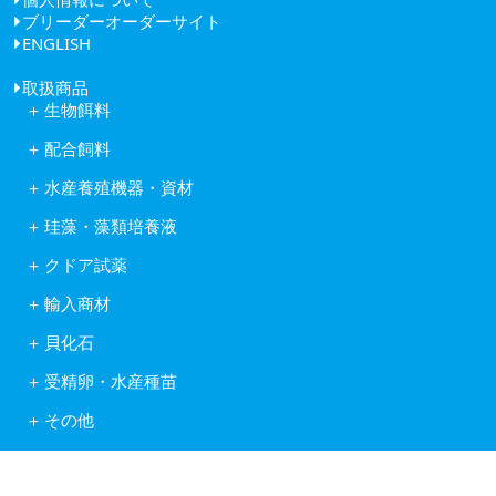
ブリーダーオーダーサイト
会社概要
ENGLISH
アクセス
取扱商品
生物餌料
クロレラ
配合飼料
ワムシ
日清丸紅飼料株式会社
アルテミア
水産養殖機器・資材
株式会社ヒガシマル
コペポーダ
フナテック紫外線殺菌浄化装置
フィード・ワン株式会社
タマミジンコ休眠卵
珪藻・藻類培養液
岩崎紫外線殺菌システム
林兼産業株式会社
キートセロス
水産用酸素ガス発生装置
日本農産工業株式会社
クドア試薬
藻類培養液KW21
活魚移送用ポンプピンピンZ型
中部飼料株式会社
クドア試薬
含水ケイ酸ゲルカルチャー
自動給餌機
輸入商材
Reed Mariculture社製品
オゾン処理システム
アスタキサンチン
貝化石
ソフテックス
アルテミア
ワムシわくわく
ロイヤルスーパーグリーン
コペポーダ
受精卵・水産種苗
酸素発生器オージネーター601
フィッシュグリーン
Reed Mariculture社製品
受精卵
水底清掃ロボット
リヴァイタルグリーン
その他
水産種苗
フィッシュカウンター
輸出入業務
健康食品