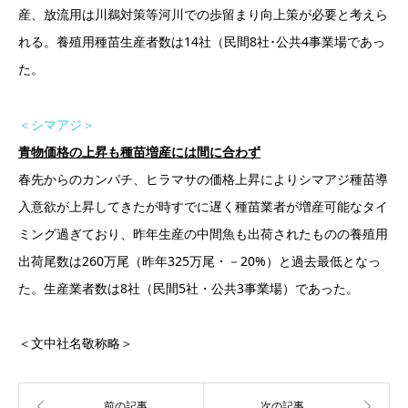
産、放流用は川鵜対策等河川での歩留まり向上策が必要と考えら
れる。養殖用種苗生産者数は14社（民間8社･公共4事業場であっ
た。
＜シマアジ＞
青物価格の上昇も種苗増産には間に合わず
春先からのカンパチ、ヒラマサの価格上昇によりシマアジ種苗導
入意欲が上昇してきたが時すでに遅く種苗業者が増産可能なタイ
ミング過ぎており、昨年生産の中間魚も出荷されたものの養殖用
出荷尾数は260万尾（昨年325万尾・－20%）と過去最低となっ
た。生産業者数は8社（民間5社・公共3事業場）であった。
＜文中社名敬称略＞