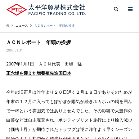
検索
ニュース
ＡＣＮレポート 年頭の挨拶
ＡＣＮレポート 年頭の挨拶
2007.01.31
2007年1月1日 ＡＣＮ代表 田嶋 猛
正念場を迎えた増養殖先進国日本
今年の旧正月は昨年より２０日遅く２月１８日でありそのためが
年末の１２月に入ってもぽかぽか陽気が続きホカホカの鍋を囲ん
で一杯という雰囲気ではありませんでした。その影響で大豊作の
白菜などは自主廃棄され、ポジティブリスト施行により輸入減少
（価格上昇）が期待されたトラフグは逆に昨年より早くシーズン
開始の１１月初旬から値崩れが始まるなど、ようやく明るい兆し