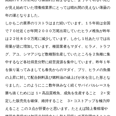
が見え始めていた増養殖業界にとっては晴れ間の見えない薄曇の
年の瀬となりました。
しかもこの業界のリストラはまだ続いています。１５年前は全国
で７０社近くが年間２０００万尾出荷していたヒラメ稚魚が昨年
は２２社８００万尾に減少しています。しかし１社あたりでは出
荷量が逆に増加しています。種苗業者もマダイ、ヒラメ、トラフ
グ、アユ、シマアジなど数種類生産していたところを２魚種に集
中するなど各社得意分野に経営資源を集中しています。昨年１年
を振り返ってみましても春先からのマダイ、ブリ、ヒラメの魚価
の上昇に対して配合飼料及び燃料油の値上げが水を注した形とな
りました。このようにここ数年休みなく続くサバイバルレースを
勝ち抜くためには １> 高品質稚魚、成魚を生産すること ２> 安
定した販売先を確保、維持すること ３> コストアップを極力抑
えること この３点が肝要かと思います。たとえば陸上養殖場や