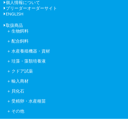
個人情報について
健康経営
ブリーダーオーダーサイト
会社概要
ENGLISH
アクセス
取扱商品
生物餌料
クロレラ
配合飼料
ワムシ
日清丸紅飼料株式会社
アルテミア
水産養殖機器・資材
株式会社ヒガシマル
コペポーダ
フナテック紫外線殺菌浄化装置
フィード・ワン株式会社
タマミジンコ休眠卵
珪藻・藻類培養液
岩崎紫外線殺菌システム
林兼産業株式会社
キートセロス
水産用酸素ガス発生装置
日本農産工業株式会社
クドア試薬
藻類培養液KW21
活魚移送用ポンプピンピンZ型
中部飼料株式会社
クドア試薬
含水ケイ酸ゲルカルチャー
自動給餌機
輸入商材
Reed Mariculture社製品
オゾン処理システム
アスタキサンチン
貝化石
ソフテックス
アルテミア
ワムシわくわく
ロイヤルスーパーグリーン
コペポーダ
受精卵・水産種苗
酸素発生器オージネーター601
フィッシュグリーン
Reed Mariculture社製品
受精卵
水底清掃ロボット
リヴァイタルグリーン
その他
水産種苗
フィッシュカウンター
輸出入業務
健康食品