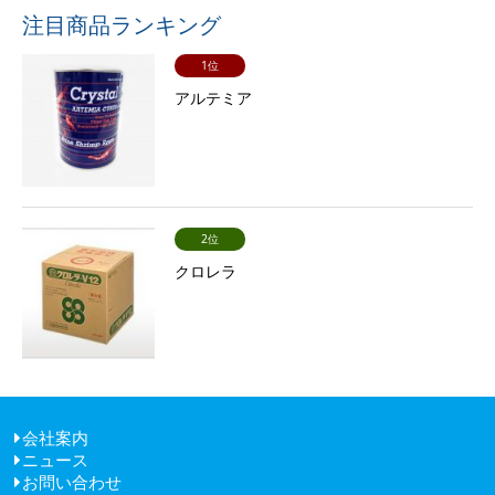
注目商品ランキング
1位
アルテミア
2位
クロレラ
会社案内
ニュース
ごあいさつ
お問い合わせ
経営理念