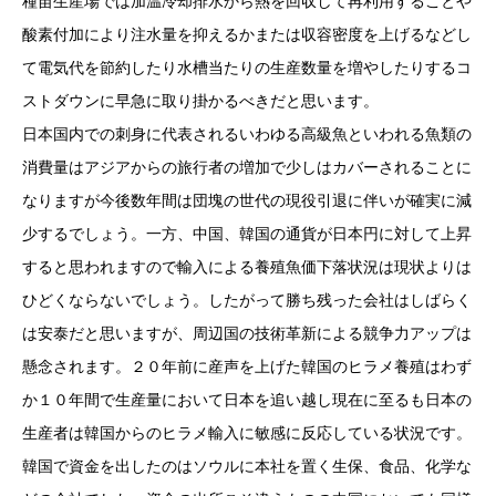
種苗生産場では加温冷却排水から熱を回収して再利用することや
酸素付加により注水量を抑えるかまたは収容密度を上げるなどし
て電気代を節約したり水槽当たりの生産数量を増やしたりするコ
ストダウンに早急に取り掛かるべきだと思います。
日本国内での刺身に代表されるいわゆる高級魚といわれる魚類の
消費量はアジアからの旅行者の増加で少しはカバーされることに
なりますが今後数年間は団塊の世代の現役引退に伴いが確実に減
少するでしょう。一方、中国、韓国の通貨が日本円に対して上昇
すると思われますので輸入による養殖魚価下落状況は現状よりは
ひどくならないでしょう。したがって勝ち残った会社はしばらく
は安泰だと思いますが、周辺国の技術革新による競争力アップは
懸念されます。２０年前に産声を上げた韓国のヒラメ養殖はわず
か１０年間で生産量において日本を追い越し現在に至るも日本の
生産者は韓国からのヒラメ輸入に敏感に反応している状況です。
韓国で資金を出したのはソウルに本社を置く生保、食品、化学な