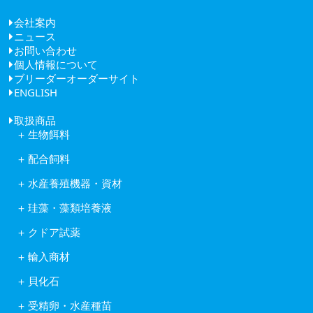
会社案内
ニュース
ごあいさつ
お問い合わせ
経営理念
個人情報について
健康経営
ブリーダーオーダーサイト
会社概要
ENGLISH
アクセス
取扱商品
生物餌料
クロレラ
配合飼料
ワムシ
日清丸紅飼料株式会社
アルテミア
水産養殖機器・資材
株式会社ヒガシマル
コペポーダ
フナテック紫外線殺菌浄化装置
フィード・ワン株式会社
タマミジンコ休眠卵
珪藻・藻類培養液
岩崎紫外線殺菌システム
林兼産業株式会社
キートセロス
水産用酸素ガス発生装置
日本農産工業株式会社
クドア試薬
藻類培養液KW21
活魚移送用ポンプピンピンZ型
中部飼料株式会社
クドア試薬
含水ケイ酸ゲルカルチャー
自動給餌機
輸入商材
Reed Mariculture社製品
オゾン処理システム
アスタキサンチン
貝化石
ソフテックス
アルテミア
ワムシわくわく
ロイヤルスーパーグリーン
コペポーダ
受精卵・水産種苗
酸素発生器オージネーター601
フィッシュグリーン
Reed Mariculture社製品