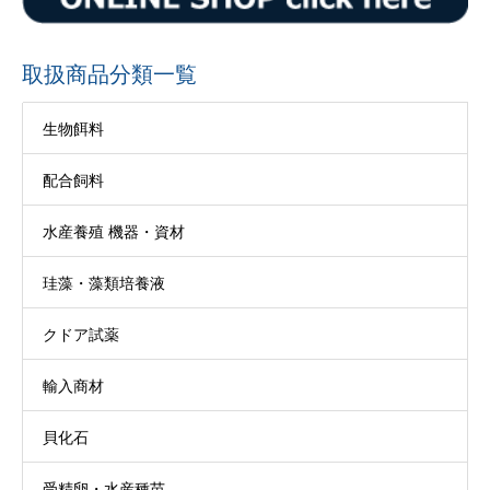
取扱商品分類一覧
生物餌料
配合飼料
水産養殖 機器・資材
珪藻・藻類培養液
クドア試薬
輸入商材
貝化石
受精卵・水産種苗