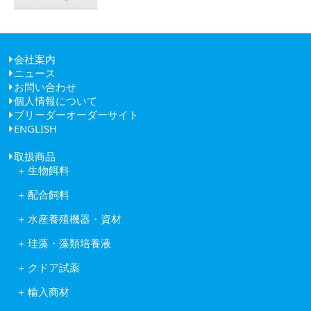
会社案内
ニュース
ごあいさつ
お問い合わせ
経営理念
個人情報について
健康経営
ブリーダーオーダーサイト
会社概要
ENGLISH
アクセス
取扱商品
生物餌料
クロレラ
配合飼料
ワムシ
日清丸紅飼料株式会社
アルテミア
水産養殖機器・資材
株式会社ヒガシマル
コペポーダ
フナテック紫外線殺菌浄化装置
フィード・ワン株式会社
タマミジンコ休眠卵
珪藻・藻類培養液
岩崎紫外線殺菌システム
林兼産業株式会社
キートセロス
水産用酸素ガス発生装置
日本農産工業株式会社
クドア試薬
藻類培養液KW21
活魚移送用ポンプピンピンZ型
中部飼料株式会社
クドア試薬
含水ケイ酸ゲルカルチャー
自動給餌機
輸入商材
Reed Mariculture社製品
オゾン処理システム
アスタキサンチン