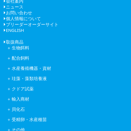
会社案内
ニュース
ごあいさつ
お問い合わせ
経営理念
個人情報について
健康経営
ブリーダーオーダーサイト
会社概要
ENGLISH
アクセス
取扱商品
生物餌料
クロレラ
配合飼料
ワムシ
日清丸紅飼料株式会社
アルテミア
水産養殖機器・資材
株式会社ヒガシマル
コペポーダ
フナテック紫外線殺菌浄化装置
フィード・ワン株式会社
タマミジンコ休眠卵
珪藻・藻類培養液
岩崎紫外線殺菌システム
林兼産業株式会社
キートセロス
水産用酸素ガス発生装置
日本農産工業株式会社
クドア試薬
藻類培養液KW21
活魚移送用ポンプピンピンZ型
中部飼料株式会社
クドア試薬
含水ケイ酸ゲルカルチャー
自動給餌機
輸入商材
Reed Mariculture社製品
オゾン処理システム
アスタキサンチン
貝化石
ソフテックス
アルテミア
ワムシわくわく
ロイヤルスーパーグリーン
コペポーダ
受精卵・水産種苗
酸素発生器オージネーター601
フィッシュグリーン
Reed Mariculture社製品
受精卵
水底清掃ロボット
リヴァイタルグリーン
その他
水産種苗