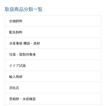
取扱商品分類一覧
生物餌料
配合飼料
水産養殖 機器・資材
珪藻・藻類培養液
クドア試薬
輸入商材
貝化石
受精卵・水産種苗