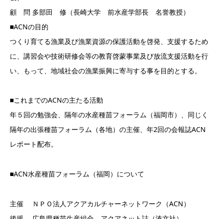
顧 問 多部田 修（長崎大学 前水産学部長 名誉教授）
■ACNの目的
つくり育てる漁業及び漁業資源の保護活動を啓発、支援するため
に、講習会や技術研修会等の教育啓蒙事業及び放流支援活動を行
い、もって、地域社会の漁業振興に寄与する事を目的とする。
■これまでのACNの主たる活動
年５回の勉強会、隔年の水産種苗フォーラム（福岡市）、同じく
隔年の出張種苗フォーラム（各地）の主催、年2回の会報誌ACN
レポート配布。
■ACN水産種苗フォーラム（福岡）について
主催 ＮＰＯ法人アクアカルチャーネットワーク（ACN）
後援 広島県種苗生産組合、アクアネット誌（湊文社）