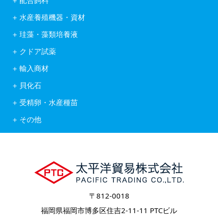
ワムシ
日清丸紅飼料株式会社
アルテミア
水産養殖機器・資材
株式会社ヒガシマル
コペポーダ
フナテック紫外線殺菌浄化装置
フィード・ワン株式会社
タマミジンコ休眠卵
珪藻・藻類培養液
岩崎紫外線殺菌システム
林兼産業株式会社
キートセロス
水産用酸素ガス発生装置
日本農産工業株式会社
クドア試薬
藻類培養液KW21
活魚移送用ポンプピンピンZ型
中部飼料株式会社
クドア試薬
含水ケイ酸ゲルカルチャー
自動給餌機
輸入商材
Reed Mariculture社製品
オゾン処理システム
アスタキサンチン
貝化石
ソフテックス
アルテミア
ワムシわくわく
ロイヤルスーパーグリーン
コペポーダ
受精卵・水産種苗
酸素発生器オージネーター601
フィッシュグリーン
Reed Mariculture社製品
受精卵
水底清掃ロボット
リヴァイタルグリーン
その他
水産種苗
フィッシュカウンター
輸出入業務
健康食品
〒812-0018
福岡県福岡市博多区住吉2-11-11 PTCビル