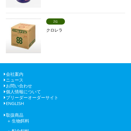
2位
クロレラ
会社案内
ニュース
ごあいさつ
お問い合わせ
経営理念
個人情報について
健康経営
ブリーダーオーダーサイト
会社概要
ENGLISH
アクセス
取扱商品
生物餌料
クロレラ
配合飼料