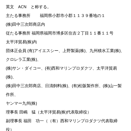
英文 ACN と称する。
主たる事務所 福岡県小郡市小郡１１３９番地の１
(株)田中三次郎商店内
従たる事務所 福岡県福岡市博多区住吉２丁目１１番１１号
太平洋貿易(株)内
団体正会員 (有)アイエスシー、上野製薬(株)、九州積水工業(株)、
クロレラ工業(株)、
(株)サン・ダイコー、(有)西和マリンプロダクツ、太平洋貿易
(株)、
(株)田中三次郎商店、日清飼料(株)、(有)松阪製作所、(株)山一製
作所、
ヤンマー九州(株)
理事長 田嶋 猛（太平洋貿易(株)代表取締役）
副理事長 福田 功一（（有）西和マリンプロダクツ代表取締
役）