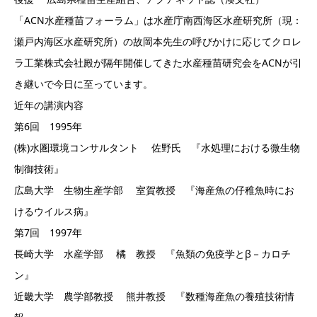
「ACN水産種苗フォーラム」は水産庁南西海区水産研究所（現：
瀬戸内海区水産研究所）の故岡本先生の呼びかけに応じてクロレ
ラ工業株式会社殿が隔年開催してきた水産種苗研究会をACNが引
き継いで今日に至っています。
近年の講演内容
第6回 1995年
(株)水圏環境コンサルタント 佐野氏 『水処理における微生物
制御技術』
広島大学 生物生産学部 室賀教授 『海産魚の仔稚魚時にお
けるウイルス病』
第7回 1997年
長崎大学 水産学部 橘 教授 『魚類の免疫学とβ－カロチ
ン』
近畿大学 農学部教授 熊井教授 『数種海産魚の養殖技術情